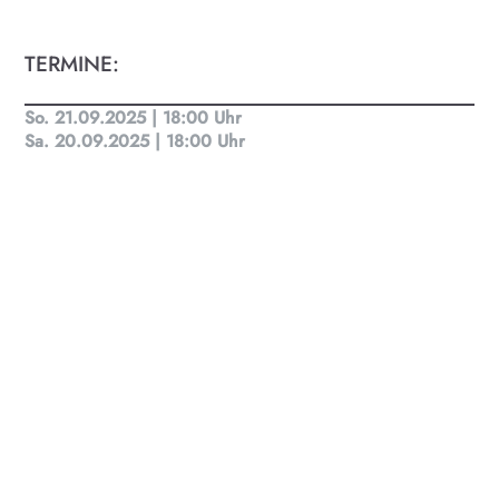
TERMINE:
So. 21.09.2025 | 18:00 Uhr
Sa. 20.09.2025 | 18:00 Uhr
KULTplan ABO
Kultur in Salzburg auf einen Blick
Finde täglich bis zu 50 Veranstaltungen in Stadt
und Land Salzburg. Ob Kino, Theater, Literatur
oder Musik bei uns findest du Kultur-Programm
für Menschen von 0-99.