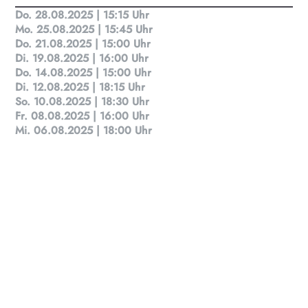
Do. 28.08.2025 | 15:15 Uhr
Mo. 25.08.2025 | 15:45 Uhr
Do. 21.08.2025 | 15:00 Uhr
KULTplan ABO
Di. 19.08.2025 | 16:00 Uhr
Do. 14.08.2025 | 15:00 Uhr
Kultur in Salzburg auf einen Blick
Di. 12.08.2025 | 18:15 Uhr
So. 10.08.2025 | 18:30 Uhr
Fr. 08.08.2025 | 16:00 Uhr
Finde täglich bis zu 50 Veranstaltungen in Stadt
Mi. 06.08.2025 | 18:00 Uhr
und Land Salzburg. Ob Kino, Theater, Literatur
oder Musik bei uns findest du Kultur-Programm
für Menschen von 0-99.