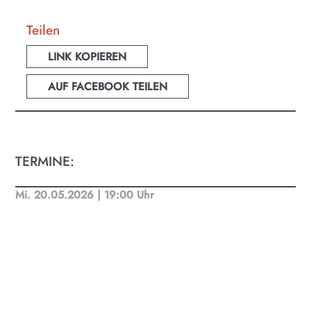
Teilen
LINK KOPIEREN
AUF FACEBOOK TEILEN
TERMINE:
Mi. 20.05.2026 | 19:00 Uhr
KULTplan ABO
Kultur in Salzburg auf einen Blick
Finde täglich bis zu 50 Veranstaltungen in Stadt
und Land Salzburg. Ob Kino, Theater, Literatur