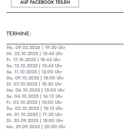
AUF FACEBOOK TEILEN
TERMINE:
Mo. 09.02.2026 | 19:30 Uhr
Mi. 22.10.2025 | 15:45 Uhr
Fr. 17.10.2025 | 18:45 Uhr
So. 12.10.2025 | 15:45 Uhr
KULTplan ABO
Sa. 11.10.2025 | 12:00 Uhr
Do. 09.10.2025 | 18:00 Uhr
Kultur in Salzburg auf einen Blick
Di. 07.10.2025 | 18:30 Uhr
Mo. 06.10.2025 | 15:00 Uhr
Sa. 04.10.2025 | 16:15 Uhr
Finde täglich bis zu 50 Veranstaltungen in Stadt
Fr. 03.10.2025 | 15:00 Uhr
und Land Salzburg. Ob Kino, Theater, Literatur
Do. 02.10.2025 | 18:15 Uhr
oder Musik bei uns findest du Kultur-Programm
Mi. 01.10.2025 | 17:30 Uhr
für Menschen von 0-99.
Di. 30.09.2025 | 18:00 Uhr
Mo. 29.09.2025 | 20:00 Uhr