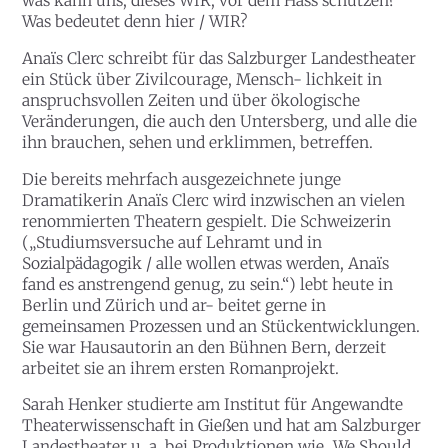
was kann uns, dieses WIR, vor dem Hass schützen?
Was bedeutet denn hier / WIR?
Anaïs Clerc schreibt für das Salzburger Landestheater
ein Stück über Zivilcourage, Mensch- lichkeit in
anspruchsvollen Zeiten und über ökologische
Veränderungen, die auch den Untersberg, und alle die
ihn brauchen, sehen und erklimmen, betreffen.
Die bereits mehrfach ausgezeichnete junge
Dramatikerin Anaïs Clerc wird inzwischen an vielen
renommierten Theatern gespielt. Die Schweizerin
(„Studiumsversuche auf Lehramt und in
Sozialpädagogik / alle wollen etwas werden, Anaïs
fand es anstrengend genug, zu sein.“) lebt heute in
Berlin und Zürich und ar- beitet gerne in
gemeinsamen Prozessen und an Stückentwicklungen.
Sie war Hausautorin an den Bühnen Bern, derzeit
arbeitet sie an ihrem ersten Romanprojekt.
Sarah Henker studierte am Institut für Angewandte
Theaterwissenschaft in Gießen und hat am Salzburger
Landestheater u. a. bei Produktionen wie „We Should