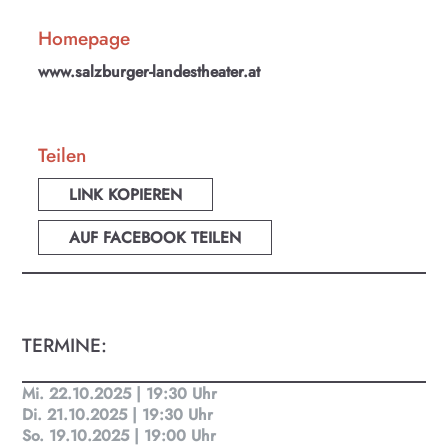
Homepage
www.salzburger-landestheater.at
KULTplan ABO
Kultur in Salzburg auf einen Blick
Teilen
LINK KOPIEREN
Finde täglich bis zu 50 Veranstaltungen in Stadt
und Land Salzburg. Ob Kino, Theater, Literatur
AUF FACEBOOK TEILEN
oder Musik bei uns findest du Kultur-Programm
für Menschen von 0-99.
TERMINE:
Mi. 22.10.2025 | 19:30 Uhr
Di. 21.10.2025 | 19:30 Uhr
So. 19.10.2025 | 19:00 Uhr