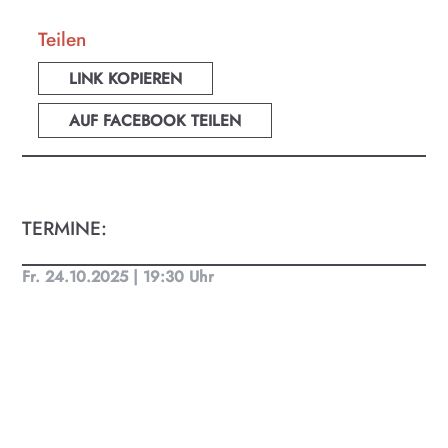
Teilen
LINK KOPIEREN
AUF FACEBOOK TEILEN
TERMINE:
Fr. 24.10.2025 | 19:30 Uhr
KULTplan ABO
Kultur in Salzburg auf einen Blick
Finde täglich bis zu 50 Veranstaltungen in Stadt
und Land Salzburg. Ob Kino, Theater, Literatur