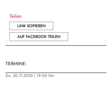
Teilen
LINK KOPIEREN
AUF FACEBOOK TEILEN
TERMINE:
Do. 20.11.2025 | 19:00 Uhr
KULTplan ABO
Kultur in Salzburg auf einen Blick
Finde täglich bis zu 50 Veranstaltungen in Stadt