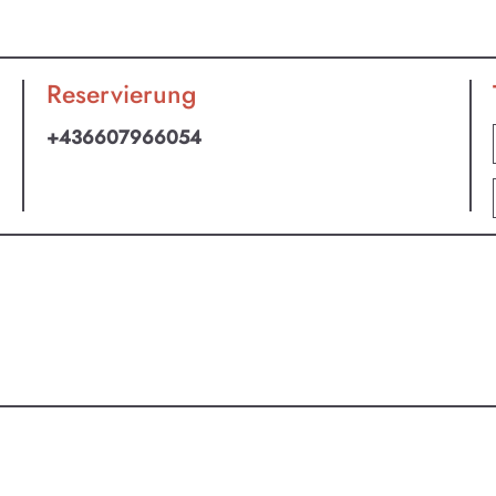
Reservierung
+436607966054
an ABO