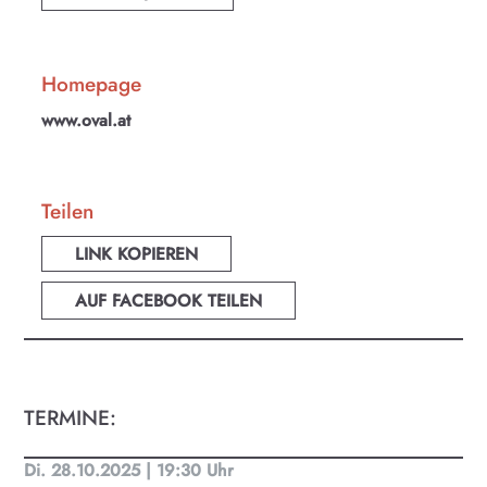
KULTplan ABO
Kultur in Salzburg auf einen Blick
Homepage
Finde täglich bis zu 50 Veranstaltungen in Stadt
www.oval.at
und Land Salzburg. Ob Kino, Theater, Literatur
oder Musik bei uns findest du Kultur-Programm
für Menschen von 0-99.
Teilen
LINK KOPIEREN
AUF FACEBOOK TEILEN
TERMINE:
Di. 28.10.2025 | 19:30 Uhr