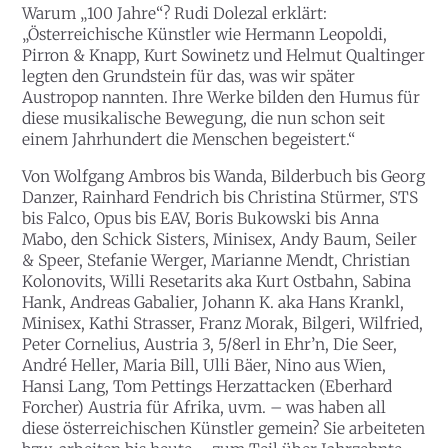
Warum „100 Jahre“? Rudi Dolezal erklärt:
„Österreichische Künstler wie Hermann Leopoldi,
Pirron & Knapp, Kurt Sowinetz und Helmut Qualtinger
legten den Grundstein für das, was wir später
Austropop nannten. Ihre Werke bilden den Humus für
diese musikalische Bewegung, die nun schon seit
einem Jahrhundert die Menschen begeistert.“
Von Wolfgang Ambros bis Wanda, Bilderbuch bis Georg
Danzer, Rainhard Fendrich bis Christina Stürmer, STS
bis Falco, Opus bis EAV, Boris Bukowski bis Anna
Mabo, den Schick Sisters, Minisex, Andy Baum, Seiler
& Speer, Stefanie Werger, Marianne Mendt, Christian
Kolonovits, Willi Resetarits aka Kurt Ostbahn, Sabina
Hank, Andreas Gabalier, Johann K. aka Hans Krankl,
Minisex, Kathi Strasser, Franz Morak, Bilgeri, Wilfried,
Peter Cornelius, Austria 3, 5/8erl in Ehr’n, Die Seer,
André Heller, Maria Bill, Ulli Bäer, Nino aus Wien,
Hansi Lang, Tom Pettings Herzattacken (Eberhard
Forcher) Austria für Afrika, uvm. – was haben all
diese österreichischen Künstler gemein? Sie arbeiteten