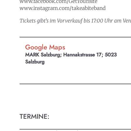
www.facebook.com/GetYourBite
www.instagram.com/takeabiteband
Tickets gibt’s im Vorverkauf bis 17:00 Uhr am V
KULTpl
Kult
Google Maps
MARK Salzburg; Hannakstrasse 17; 5023
Finde t
Salzburg
Ob Kino
Progra
TERMINE: