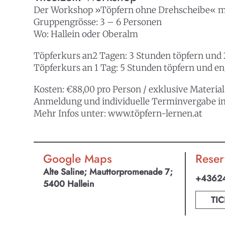
Der Workshop »Töpfern ohne Drehscheibe« mit d
Gruppengrösse: 3 – 6 Personen
Wo: Hallein oder Oberalm
Töpferkurs an2 Tagen: 3 Stunden töpfern und 
Töpferkurs an 1 Tag: 5 Stunden töpfern und e
Kosten: €88,00 pro Person / exklusive Materia
Anmeldung und individuelle Terminvergabe in de
Mehr Infos unter:
www.töpfern-lernen.at
Google Maps
Reser
Alte Saline; Mauttorpromenade 7;
+4362
5400 Hallein
TIC
KULTpl