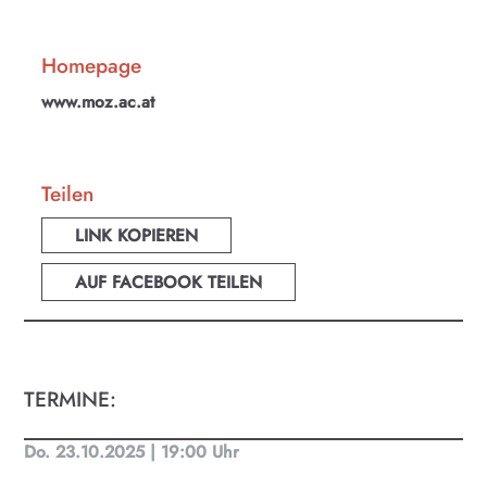
Homepage
www.moz.ac.at
Teilen
KULTplan ABO
LINK KOPIEREN
Kultur in Salzburg auf einen Blick
AUF FACEBOOK TEILEN
Finde täglich bis zu 50 Veranstaltungen in Stadt
und Land Salzburg. Ob Kino, Theater, Literatur
oder Musik bei uns findest du Kultur-Programm
für Menschen von 0-99.
TERMINE:
Do. 23.10.2025 | 19:00 Uhr