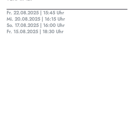
KULTplan ABO
Fr. 22.08.2025 | 15:45 Uhr
Mi. 20.08.2025 | 16:15 Uhr
Kultur in Salzburg auf einen Blick
So. 17.08.2025 | 16:00 Uhr
Fr. 15.08.2025 | 18:30 Uhr
Finde täglich bis zu 50 Veranstaltungen in Stadt
und Land Salzburg. Ob Kino, Theater, Literatur
oder Musik bei uns findest du Kultur-Programm
für Menschen von 0-99.