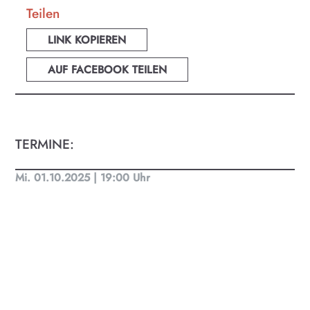
Teilen
LINK KOPIEREN
AUF FACEBOOK TEILEN
TERMINE:
Mi. 01.10.2025 | 19:00 Uhr
KULTplan ABO
Kultur in Salzburg auf einen Blick
Finde täglich bis zu 50 Veranstaltungen in Stadt
und Land Salzburg. Ob Kino, Theater, Literatur