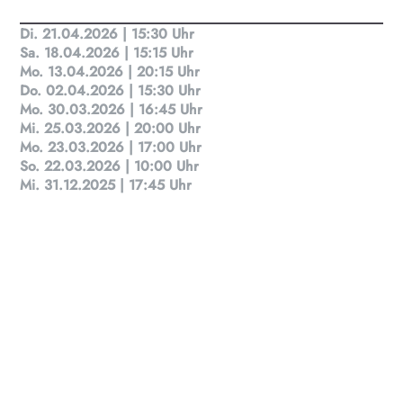
Di. 21.04.2026 | 15:30 Uhr
Sa. 18.04.2026 | 15:15 Uhr
Mo. 13.04.2026 | 20:15 Uhr
KULTplan ABO
Do. 02.04.2026 | 15:30 Uhr
Mo. 30.03.2026 | 16:45 Uhr
Kultur in Salzburg auf einen Blick
Mi. 25.03.2026 | 20:00 Uhr
Mo. 23.03.2026 | 17:00 Uhr
So. 22.03.2026 | 10:00 Uhr
Finde täglich bis zu 50 Veranstaltungen in Stadt
Mi. 31.12.2025 | 17:45 Uhr
und Land Salzburg. Ob Kino, Theater, Literatur
oder Musik bei uns findest du Kultur-Programm
für Menschen von 0-99.