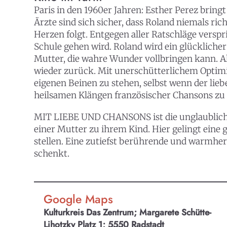
Paris in den 1960er Jahren: Esther Perez bring
Ärzte sind sich sicher, dass Roland niemals ric
Herzen folgt. Entgegen aller Ratschläge verspri
Schule gehen wird. Roland wird ein glücklicher
Mutter, die wahre Wunder vollbringen kann. Al
wieder zurück. Mit unerschütterlichem Optimis
eigenen Beinen zu stehen, selbst wenn der lieb
heilsamen Klängen französischer Chansons zu 
MIT LIEBE UND CHANSONS ist die unglaubliche,
einer Mutter zu ihrem Kind. Hier gelingt eine 
stellen. Eine zutiefst berührende und warmhe
schenkt.
Google Maps
Kulturkreis Das Zentrum; Margarete Schütte-
KULTpl
Lihotzky Platz 1; 5550 Radstadt