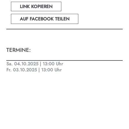
Finde täglich bis zu 50 Veranstaltungen in Stadt
LINK KOPIEREN
und Land Salzburg. Ob Kino, Theater, Literatur
oder Musik bei uns findest du Kultur-Programm
AUF FACEBOOK TEILEN
für Menschen von 0-99.
TERMINE:
Sa. 04.10.2025 | 13:00 Uhr
Fr. 03.10.2025 | 13:00 Uhr