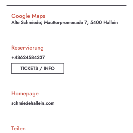
Google Maps
Alte Schmiede; Mauttorpromenade 7; 5400 Hallein
Reservierung
+43624584337
TICKETS / INFO
Homepage
schmiedehallein.com
KULTplan ABO
Kultur in Salzburg auf einen Blick
Teilen