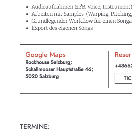
Audioaufnahmen (z.?B. Voice, Instrument
Arbeiten mit Samples (Warping, Pitching
Grundlegender Workflow für einen Song
Export des eigenen Songs
KULTpl
Kult
Google Maps
Reser
Rockhouse Salzburg;
Finde t
+4366
Schallmooser Hauptstraße 46;
Ob Kino
5020 Salzburg
TIC
Progra
TERMINE: