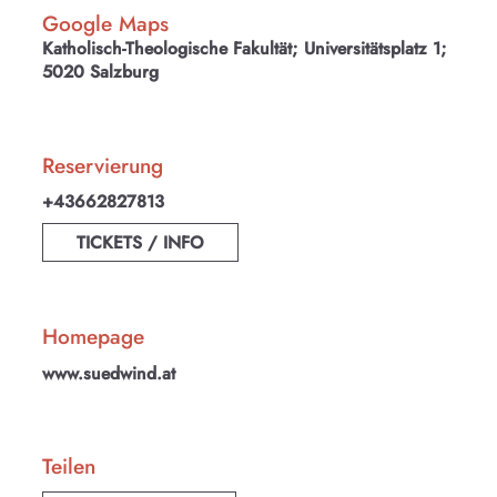
Google Maps
Katholisch-Theologische Fakultät; Universitätsplatz 1;
5020 Salzburg
Reservierung
+43662827813
TICKETS / INFO
Homepage
www.suedwind.at
KULTplan ABO
Kultur in Salzburg auf einen Blick
Teilen
Finde täglich bis zu 50 Veranstaltungen in Stadt