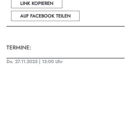
und Land Salzburg. Ob Kino, Theater, Literatur
LINK KOPIEREN
oder Musik bei uns findest du Kultur-Programm
für Menschen von 0-99.
AUF FACEBOOK TEILEN
TERMINE:
Do. 27.11.2025 | 13:00 Uhr