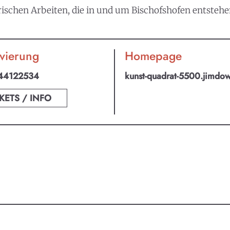
chen Arbeiten, die in und um Bischofshofen entstehen
vierung
Homepage
44122534
kunst-quadrat-5500.jimdo
KETS / INFO
an ABO