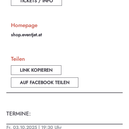
TICKETS / INFO
Homepage
shop.eventjet.at
Teilen
LINK KOPIEREN
AUF FACEBOOK TEILEN
KULTplan ABO
Kultur in Salzburg auf einen Blick
TERMINE:
Finde täglich bis zu 50 Veranstaltungen in Stadt
und Land Salzburg. Ob Kino, Theater, Literatur
oder Musik bei uns findest du Kultur-Programm
Fr. 03.10.2025 | 19:30 Uhr