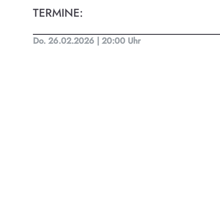
TERMINE:
Kult
Do. 26.02.2026 | 20:00 Uhr
Finde t
Ob Kino
Progra