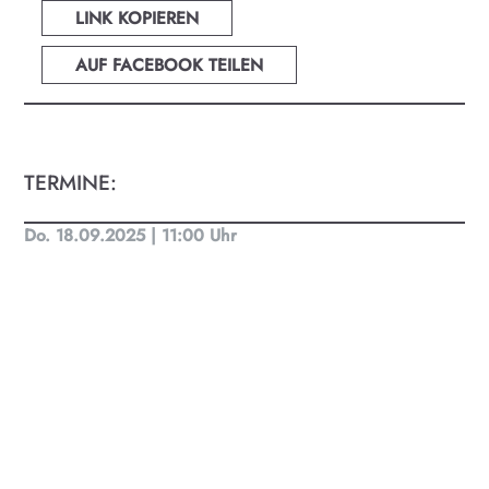
LINK KOPIEREN
AUF FACEBOOK TEILEN
TERMINE:
Do. 18.09.2025 | 11:00 Uhr
KULTplan ABO
Kultur in Salzburg auf einen Blick
Finde täglich bis zu 50 Veranstaltungen in Stadt
und Land Salzburg. Ob Kino, Theater, Literatur
oder Musik bei uns findest du Kultur-Programm