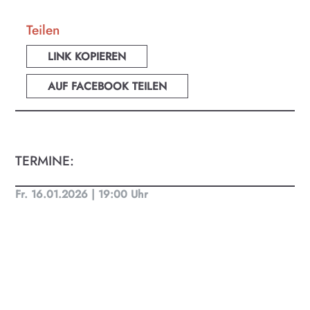
Teilen
LINK KOPIEREN
AUF FACEBOOK TEILEN
TERMINE:
Fr. 16.01.2026 | 19:00 Uhr
KULTplan ABO
Kultur in Salzburg auf einen Blick
Finde täglich bis zu 50 Veranstaltungen in Stadt
und Land Salzburg. Ob Kino, Theater, Literatur