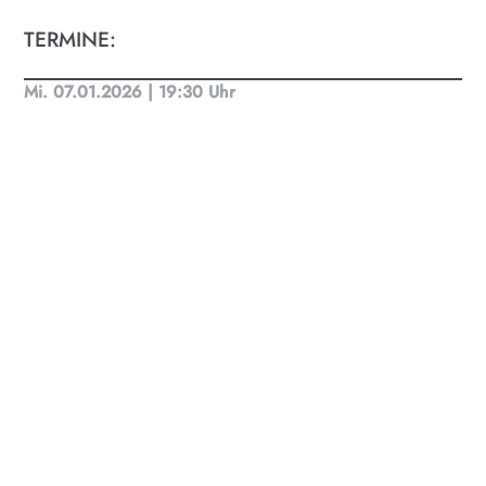
KULTplan ABO
TERMINE:
Kultur in Salzburg auf einen Blick
Mi. 07.01.2026 | 19:30 Uhr
Finde täglich bis zu 50 Veranstaltungen in Stadt
und Land Salzburg. Ob Kino, Theater, Literatur
oder Musik bei uns findest du Kultur-Programm
für Menschen von 0-99.