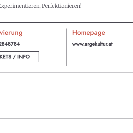
perimentieren, Perfektionieren!
vierung
Homepage
2848784
www.argekultur.at
KETS / INFO
an ABO