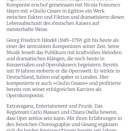
Komponist erschuf gemeinsam mit Nicola Francesco
Haym mit »Giulio Cesare in Egitto« ein Werk
zwischen Fakten und Fiktion und dramatisierte diesen
Lebensabschnitt des römischen Kaisers auf
meisterhafte Weise.
Georg Friedrich Händel
(1685–1759) gilt bis heute als
einer der zentralsten Komponisten seiner Zeit. Seine
Musik fesselt das Publikum mit kraftvollen Melodien
und dramatischen Klängen, die noch heute in
Konzertsälen und Opernhäusern begeistern. Bereits
mit 19 Jahren eroberte er die Opernwelt: Er wirkte in
Deutschland, Italien und später in London. Hier
komponierte er auch »Giulio Cesare« und profitierte
bereits von seiner erfolgreichen Karriere als
Opernkomponist.
Extravaganz, Entertainment und Prunk: Das
Regieteam Carlo Massari und Chiara Osella beweist,
dass Oper zeitlos sein kann. Mit ihren Erfahrungen in
den Bereichen Choreographie und Gesang ergänzen
sich die beiden Regisseur*innen bereits seit Jahren