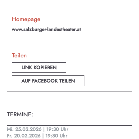
Homepage
KULTplan ABO
www.salzburger-landestheater.at
Kultur in Salzburg auf einen Blick
Finde täglich bis zu 50 Veranstaltungen in Stadt
Teilen
und Land Salzburg. Ob Kino, Theater, Literatur
oder Musik bei uns findest du Kultur-Programm
LINK KOPIEREN
für Menschen von 0-99.
AUF FACEBOOK TEILEN
TERMINE:
Mi. 25.02.2026 | 19:30 Uhr
Fr. 20.02.2026 | 19:30 Uhr