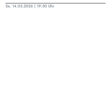
Sa. 14.03.2026 | 19:30 Uhr
KULTplan ABO
Kultur in Salzburg auf einen Blick
Finde täglich bis zu 50 Veranstaltungen in Stadt
und Land Salzburg. Ob Kino, Theater, Literatur
oder Musik bei uns findest du Kultur-Programm
für Menschen von 0-99.