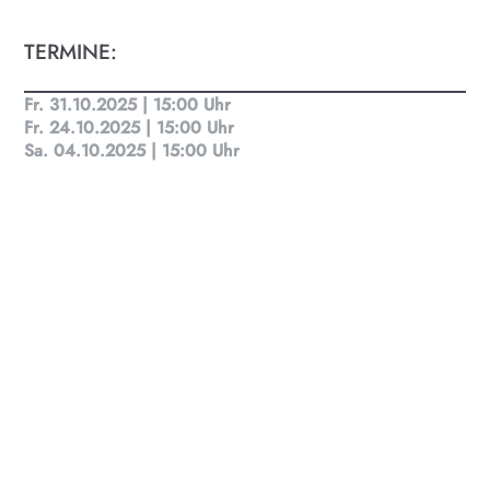
TERMINE:
KULTplan ABO
Kultur in Salzburg auf einen Blick
Fr. 31.10.2025 | 15:00 Uhr
Fr. 24.10.2025 | 15:00 Uhr
Sa. 04.10.2025 | 15:00 Uhr
Finde täglich bis zu 50 Veranstaltungen in Stadt
und Land Salzburg. Ob Kino, Theater, Literatur
oder Musik bei uns findest du Kultur-Programm
für Menschen von 0-99.