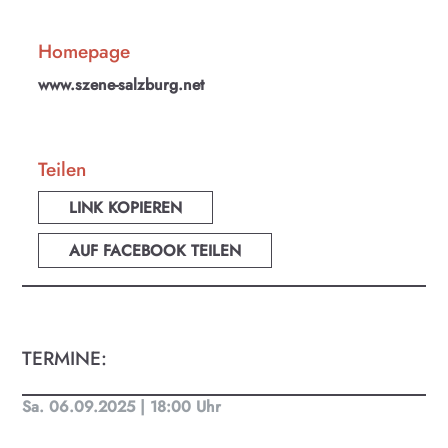
Homepage
www.szene-salzburg.net
Teilen
LINK KOPIEREN
AUF FACEBOOK TEILEN
TERMINE:
KULTplan ABO
Sa. 06.09.2025 | 18:00 Uhr
Kultur in Salzburg auf einen Blick