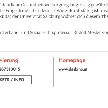
 öffentliche Gesundheitsversorgung langfristig gewähr
e Frage dringlicher denn je: Wie zukunftsfähig ist unser
kultät der Universität Salzburg widmet sich diesem T
terbauer und Sozialrechtsprofessor Rudolf Mosler von d
vierung
Homepage
287310015
www.daskino.at
KETS / INFO
an ABO