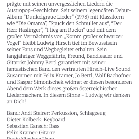
prägte mit seinen unvergesslichen Liedern die
Austropop-Geschichte. Seit seinem legendären Debüt-
Album "Dunkelgraue Lieder" (1978) mit Klassikern
wie "Die Omama", "Spuck den Schnuller aus", "Der
Herr Haslinger", "I lieg am Ruckn" und mit dem
großen Vermächtnis von „Komm großer schwarzer
Vogel“ bleibt Ludwig Hirsch tief im Bewusstsein
seiner Fans und Wegbegleiter erhalten. Sein
langjähriger Weggefährte, Freund, Bandleader und
Gitarrist Johnny Bertl garantiert mit seiner
fantastischen Band den vertrauten Hirsch-Live Sound.
Zusammen mit Felix Kramer, Jo Bertl, Wolf Bachofner
und Kaspar Simonischek widmet er diesen besonderen
Abend dem Werk dieses großen österreichischen
Liedermachers. In diesem Sinne - Ludwig wir denken
an Dich!
Band: Andi
Steirer
: Perkussion, Schlagzeug
Dieter
Kolbeck
: Keyboard
Sebastian
Gansch
: Bass
Felix
Kramer:
Gitarre