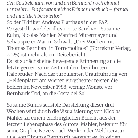
den Geistreichtum von und um Bernhard noch einmal
vermehrt … Ein facettenreiches Erinnerungsbuch – formal
und inhaltlich beispiellos.“
So der Kritiker Andreas Platthaus in der FAZ.
Vorgestellt wird der illustrierte Band von Susanne
Kuhn, Nicolas Mahler, Manfred Mittermayer und
Schauspieler Martin Schwab. „Drei Wochen mit
Thomas Bernhard in Torremolinos“ (Korrektur Verlag,
2025) ist mehr als ein Reisebericht.
Es ist zunächst eine bewegende Erinnerung an die
letzte gemeinsame Zeit mit dem berühmten
Halbbruder. Nach der turbulenten Uraufführung von
„Heldenplatz“ am Wiener Burgtheater reisten die
beiden im November 1988, wenige Monate vor
Bernhards Tod, an die Costa del Sol.
Susanne Kuhns sensible Darstellung dieser drei
Wochen wird durch die Visualisierung von Nicolas
Mahler zu einem eindringlichen Bericht aus der
letzten Lebensphase des Autors. Mahler, bekannt für
seine Graphic Novels nach Werken der Weltliteratur
(u.a. von Thomas Bernhard), versteht es, in seinen