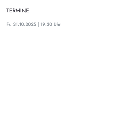
KULTplan ABO
TERMINE:
Kultur in Salzburg auf einen Blick
Fr. 31.10.2025 | 19:30 Uhr
Finde täglich bis zu 50 Veranstaltungen in Stadt
und Land Salzburg. Ob Kino, Theater, Literatur
oder Musik bei uns findest du Kultur-Programm
für Menschen von 0-99.