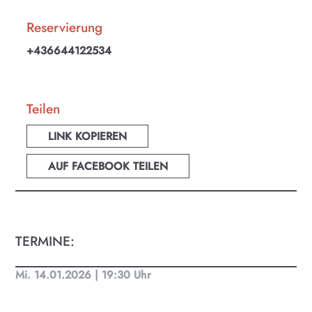
Reservierung
+436644122534
Teilen
LINK KOPIEREN
AUF FACEBOOK TEILEN
TERMINE:
KULTplan ABO
Mi. 14.01.2026 | 19:30 Uhr
Kultur in Salzburg auf einen Blick