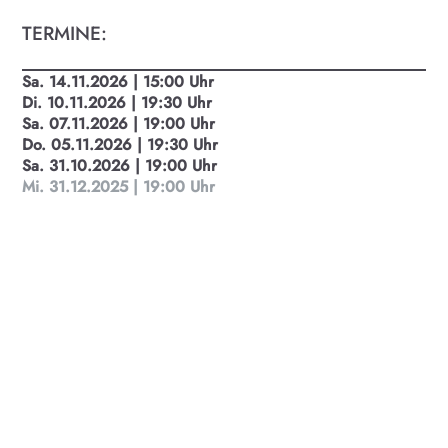
TERMINE:
KULTplan ABO
Sa. 14.11.2026 | 15:00 Uhr
Di. 10.11.2026 | 19:30 Uhr
Kultur in Salzburg auf einen Blick
Sa. 07.11.2026 | 19:00 Uhr
Do. 05.11.2026 | 19:30 Uhr
Sa. 31.10.2026 | 19:00 Uhr
Finde täglich bis zu 50 Veranstaltungen in Stadt
Mi. 31.12.2025 | 19:00 Uhr
und Land Salzburg. Ob Kino, Theater, Literatur
oder Musik bei uns findest du Kultur-Programm
für Menschen von 0-99.