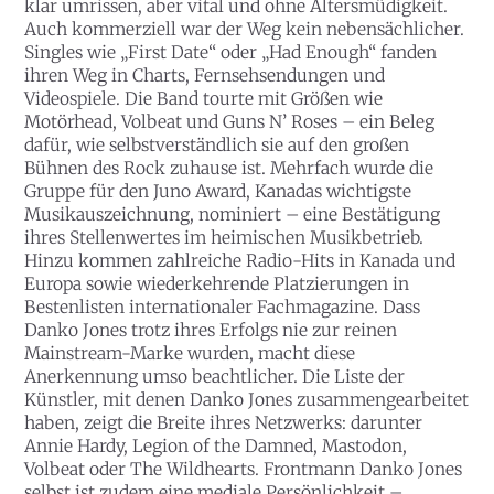
klar umrissen, aber vital und ohne Altersmüdigkeit.
Auch kommerziell war der Weg kein nebensächlicher.
Singles wie „First Date“ oder „Had Enough“ fanden
ihren Weg in Charts, Fernsehsendungen und
Videospiele. Die Band tourte mit Größen wie
Motörhead, Volbeat und Guns N’ Roses – ein Beleg
dafür, wie selbstverständlich sie auf den großen
Bühnen des Rock zuhause ist. Mehrfach wurde die
Gruppe für den Juno Award, Kanadas wichtigste
Musikauszeichnung, nominiert – eine Bestätigung
ihres Stellenwertes im heimischen Musikbetrieb.
Hinzu kommen zahlreiche Radio-Hits in Kanada und
Europa sowie wiederkehrende Platzierungen in
Bestenlisten internationaler Fachmagazine. Dass
Danko Jones trotz ihres Erfolgs nie zur reinen
Mainstream-Marke wurden, macht diese
Anerkennung umso beachtlicher. Die Liste der
Künstler, mit denen Danko Jones zusammengearbeitet
haben, zeigt die Breite ihres Netzwerks: darunter
Annie Hardy, Legion of the Damned, Mastodon,
Volbeat oder The Wildhearts. Frontmann Danko Jones
selbst ist zudem eine mediale Persönlichkeit –