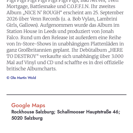
Pigs Pigs Pigs Pigs Pigs Pigs Pigs, Bad Nerves, Teen
Mortgage, Battlesnake und C.O.F.F.I.N. Ihr zweites
Album „NICE N’ ROUGH“ erscheint am 25. September
2026 über Venn Records (u. a. Bob Vylan, Lambrini
Girls, Gallows). Aufgenommen wurde das Album im
Station House in Leeds und produziert von Jonah
Falco. Rund um den Release ist außerdem eine Reihe
von In-Store-Shows in unabhängigen Plattenläden in
ganz Großbritannien geplant. Ihr Debütalbum „HERE
KULTplan ABO
TO DESTROY“ verkaufte sich unabhängig über 3.000
Mal auf Vinyl und CD und schaffte es in drei offizielle
Kultur in Salzburg auf einen Blick
britische Albumcharts.
© Ole Martin Wold
Finde täglich bis zu 50 Veranstaltungen in Stadt
und Land Salzburg. Ob Kino, Theater, Literatur
oder Musik bei uns findest du Kultur-Programm
für Menschen von 0-99.
Google Maps
Rockhouse Salzburg; Schallmooser Hauptstraße 46;
5020 Salzburg