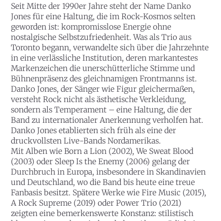
Seit Mitte der 1990er Jahre steht der Name Danko
Jones für eine Haltung, die im Rock-Kosmos selten
geworden ist: kompromisslose Energie ohne
nostalgische Selbstzufriedenheit. Was als Trio aus
Toronto begann, verwandelte sich über die Jahrzehnte
in eine verlässliche Institution, deren markantestes
Markenzeichen die unerschütterliche Stimme und
Bühnenpräsenz des gleichnamigen Frontmanns ist.
Danko Jones, der Sänger wie Figur gleichermaßen,
versteht Rock nicht als ästhetische Verkleidung,
sondern als Temperament – eine Haltung, die der
Band zu internationaler Anerkennung verholfen hat.
Danko Jones etablierten sich früh als eine der
druckvollsten Live-Bands Nordamerikas.
Mit Alben wie Born a Lion (2002), We Sweat Blood
(2003) oder Sleep Is the Enemy (2006) gelang der
Durchbruch in Europa, insbesondere in Skandinavien
und Deutschland, wo die Band bis heute eine treue
Fanbasis besitzt. Spätere Werke wie Fire Music (2015),
A Rock Supreme (2019) oder Power Trio (2021)
zeigten eine bemerkenswerte Konstanz: stilistisch