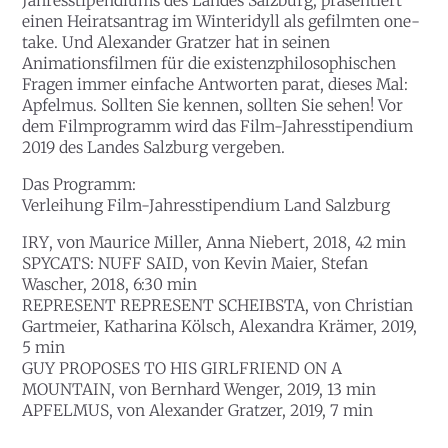
Jahresstipendiums des Landes Salzburg, präsentiert
einen Heiratsantrag im Winteridyll als gefilmten one-
take. Und Alexander Gratzer hat in seinen
Animationsfilmen für die existenzphilosophischen
Fragen immer einfache Antworten parat, dieses Mal:
Apfelmus. Sollten Sie kennen, sollten Sie sehen! Vor
dem Filmprogramm wird das Film-Jahresstipendium
2019 des Landes Salzburg vergeben.
Das Programm:
Verleihung Film-Jahresstipendium Land Salzburg
IRY
, von Maurice Miller, Anna Niebert, 2018, 42 min
SPYCATS: NUFF SAID
, von Kevin Maier, Stefan
Wascher, 2018, 6:30 min
REPRESENT REPRESENT SCHEIBSTA
, von Christian
Gartmeier, Katharina Kölsch, Alexandra Krämer, 2019,
5 min
GUY PROPOSES TO HIS GIRLFRIEND ON A
MOUNTAIN
, von Bernhard Wenger, 2019, 13 min
APFELMUS
, von Alexander Gratzer, 2019, 7 min