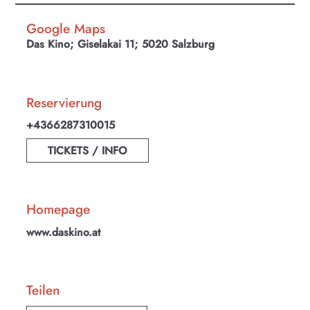
Google Maps
Das Kino; Giselakai 11; 5020 Salzburg
Reservierung
+4366287310015
TICKETS / INFO
Homepage
www.daskino.at
KULTplan ABO
Kultur in Salzburg auf einen Blick
Teilen
Finde täglich bis zu 50 Veranstaltungen in Stadt