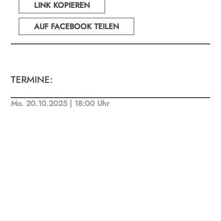
und Land Salzburg. Ob Kino, Theater, Literatur
LINK KOPIEREN
oder Musik bei uns findest du Kultur-Programm
für Menschen von 0-99.
AUF FACEBOOK TEILEN
TERMINE:
Mo. 20.10.2025 | 18:00 Uhr