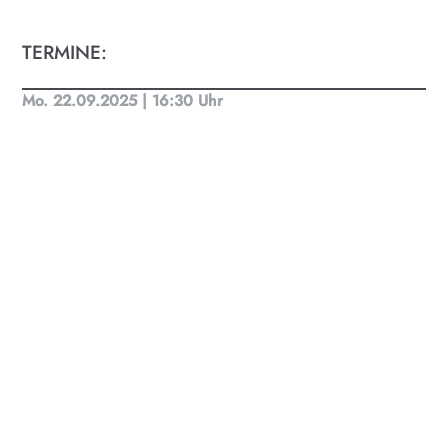
KULTplan ABO
TERMINE:
Kultur in Salzburg auf einen Blick
Mo. 22.09.2025 | 16:30 Uhr
Finde täglich bis zu 50 Veranstaltungen in Stadt
und Land Salzburg. Ob Kino, Theater, Literatur
oder Musik bei uns findest du Kultur-Programm
für Menschen von 0-99.