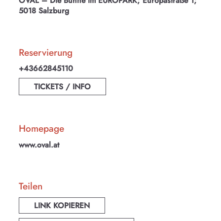
OVAL – Die Bühne im EUROPARK; Europastraße 1;
5018 Salzburg
Reservierung
+43662845110
TICKETS / INFO
Homepage
www.oval.at
KULTplan ABO
Kultur in Salzburg auf einen Blick
Teilen
Finde täglich bis zu 50 Veranstaltungen in Stadt
LINK KOPIEREN
und Land Salzburg. Ob Kino, Theater, Literatur