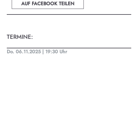
oder Musik bei uns findest du Kultur-Programm
AUF FACEBOOK TEILEN
für Menschen von 0-99.
TERMINE:
Do. 06.11.2025 | 19:30 Uhr