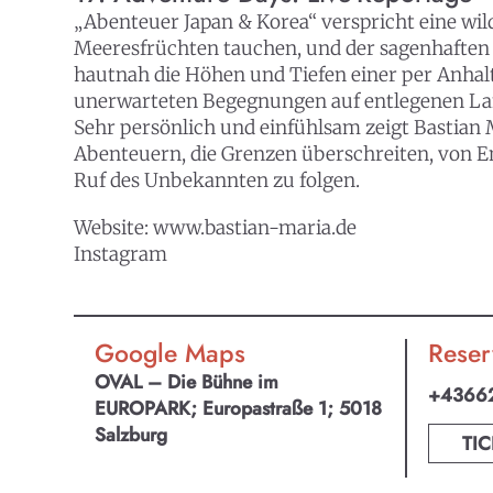
„Abenteuer Japan & Korea“ verspricht eine w
Meeresfrüchten tauchen, und der sagenhaften K
hautnah die Höhen und Tiefen einer per Anha
unerwarteten Begegnungen auf entlegenen Land
Sehr persönlich und einfühlsam zeigt Bastian 
Abenteuern, die Grenzen überschreiten, von E
Ruf des Unbekannten zu folgen.
Website:
www.bastian-maria.de
Instagram
Google Maps
Reser
OVAL – Die Bühne im
+4366
EUROPARK; Europastraße 1; 5018
Salzburg
TIC
KULTpl