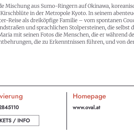
ilde Mischung aus Sumo-Ringern auf Okinawa, koreanis
irschblüte in der Metropole Kyoto. In seinem abenteue
lter-Reise als dreiköpfige Familie – vom spontanen C
straßen und sprachlichen Stolpersteinen, die selbst 
Maria mit seinen Fotos die Menschen, die er während d
ntbehrungen, die zu Erkenntnissen führen, und von de
vierung
Homepage
2845110
www.oval.at
KETS / INFO
an ABO