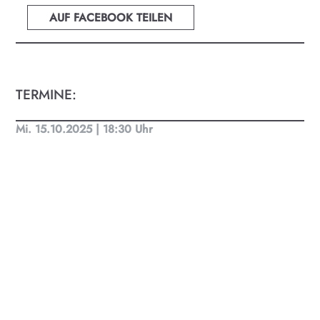
oder Musik bei uns findest du Kultur-Programm
AUF FACEBOOK TEILEN
für Menschen von 0-99.
TERMINE:
Mi. 15.10.2025 | 18:30 Uhr