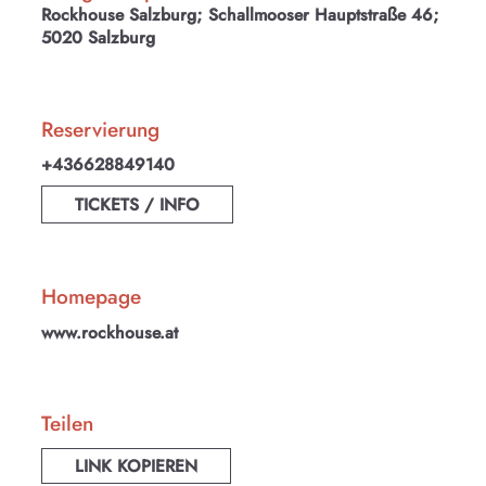
Rockhouse Salzburg; Schallmooser Hauptstraße 46;
5020 Salzburg
Reservierung
+436628849140
TICKETS / INFO
Homepage
www.rockhouse.at
KULTplan ABO
Kultur in Salzburg auf einen Blick
Teilen
Finde täglich bis zu 50 Veranstaltungen in Stadt
LINK KOPIEREN
und Land Salzburg. Ob Kino, Theater, Literatur