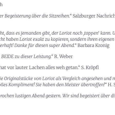
ch
r Begeisterung über die Sitzreihen.“
Salzburger Nachric
cht, dass es jemanden gibt, der Loriot noch ,toppen‘ kann.
cht haben Loriot exakt zu kopieren, sondern ihren eigenen
erhaft! Danke für diesen super Abend.“
Barbara Kronig
e BEIDE zu dieser Leistung.“
R. Weber
at vor lauter Lachen alles weh getan.“ S. Kröpfl
ie Originalstücke von Loriot als Vergleich angesehen und 
an ABO
roßes Kompliment! Sie haben den Meister übertroffen!“
H. 
ur in Salzburg auf einen Blick
ochen lustigen Abend gestern. Wir sind begeistert über di
äglich bis zu 50 Veranstaltungen in Stadt und Land Sal