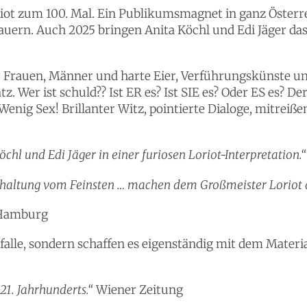
riot zum 100. Mal. Ein Publikumsmagnet in ganz Österre
auern. Auch 2025 bringen Anita Köchl und Edi Jäger d
r Frauen, Männer und harte Eier, Verführungskünste u
. Wer ist schuld?? Ist ER es? Ist SIE es? Oder ES es? 
 Wenig Sex! Brillanter Witz, pointierte Dialoge, mitrei
chl und Edi Jäger in einer furiosen Loriot-Interpretation.
rhaltung vom Feinsten … machen dem Großmeister Loriot a
 Hamburg
falle, sondern schaffen es eigenständig mit dem Material
21. Jahrhunderts.“
Wiener Zeitung