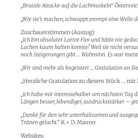
„Brutale Attacke auf die Lachmuskeln“
Österrei
„Wie sie’s machen, schwappt prompt eine Welle de
Zuschauerstimmen (Auszug):
„Ich bin absoluter Loriot-Fan und hätte nie geda
Lachen kaum halten konnte? Weil sie nicht versu
noch Steigerungen gibt … Wahnsinn. Es war meist
„Wir sind mehr als begeistert … Gratulation an Si
„Herzliche Gratulation zu diesem Stück … mir h
„Ich habe mir interessehalber am nächsten Tag d
KULTpl
Längen besser, lebendiger, ausdrucksstärker – g
Kult
„Danke für den sehr unterhaltsamen und ausgespr
Tränen gelacht.“
K.+ D. Maurer
Finde t
Websites: