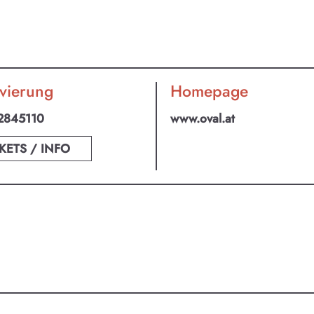
, Theater, Literatur oder Musik bei uns findest du Kult
mm für Menschen von 0-99.
vierung
Homepage
2845110
www.oval.at
KETS / INFO