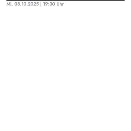
Mi. 08.10.2025 | 19:30 Uhr
KULTplan ABO
Kultur in Salzburg auf einen Blick
Finde täglich bis zu 50 Veranstaltungen in Stadt
und Land Salzburg. Ob Kino, Theater, Literatur
oder Musik bei uns findest du Kultur-Programm
für Menschen von 0-99.